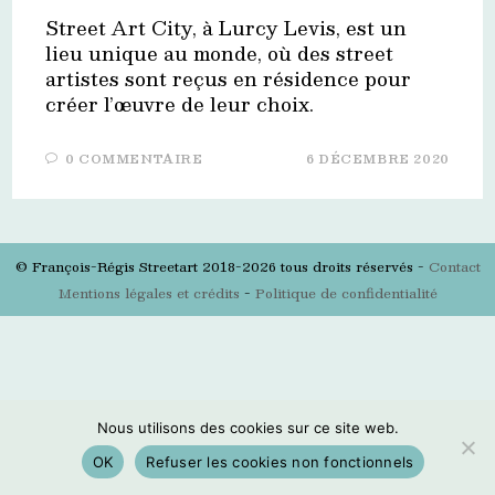
Street Art City, à Lurcy Levis, est un
lieu unique au monde, où des street
artistes sont reçus en résidence pour
créer l’œuvre de leur choix.
0 COMMENTAIRE
6 DÉCEMBRE 2020
© François-Régis Streetart 2018-2026 tous droits réservés -
Contact
Mentions légales et crédits
-
Politique de confidentialité
Nous utilisons des cookies sur ce site web.
OK
Refuser les cookies non fonctionnels