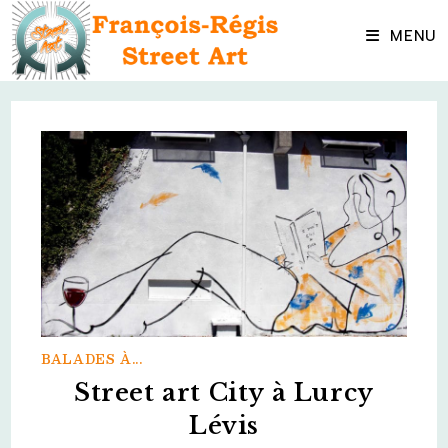
Skip
to
MENU
content
BALADES À...
Street art City à Lurcy
Lévis