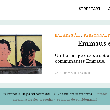
STREETART
BALADES À...
/
PERSONNALI
Emmaüs et
Un hommage des street art
communautés Emmaüs.
0 COMMENTAIRE
© François-Régis Streetart 2018-2026 tous droits réservés -
Contact
Mentions légales et crédits
-
Politique de confidentialité