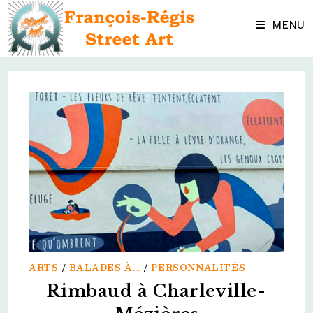
Skip
to
MENU
content
ARTS
/
BALADES À...
/
PERSONNALITÉS
Rimbaud à Charleville-